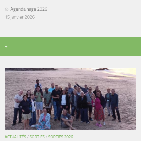
Agenda
Agenda nage 2026
15 janvier 2026
Les Palmes du Lac
Résultats Compétitions
MATERIEL
+
Section Matériel
Occasions
ACTUALITÉS
/
SORTIES
/
SORTIES 2026