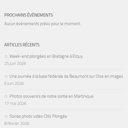
sorties 2017
Sorties 2016
PROCHAINS ÉVÈNEMENTS
Sorties 2015
Aucun évènements prévu pour le moment.
Sorties 2014
BIO SUB
ARTICLES RÉCENTS
Environnement et Biologie Sub
Week-end plongées en Bretagne à Erquy
Formations
25 juin 2026
Lac Merveilleux
Une journée à la base fédérale de Beaumont sur Oise en images
AUDIOVISUEL
6 juin 2026
Photo
Photos souvenirs de notre sortie en Martinique
Vidéo
17 mai 2026
Peinture
Soirée photo vidéo CNV Plongée
NAGE
8 février 2026
NAP / NEV