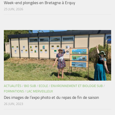
Week-end plongées en Bretagne à Erquy
25 JUIN, 2026
ACTUALITÉS
/
BIO SUB
/
ECOLE
/
ENVIRONNEMENT ET BIOLOGIE SUB
/
FORMATIONS
/
LAC MERVEILLEUX
Des images de l’expo photo et du repas de fin de saison
26 JUIN, 2023