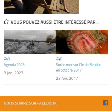
Plouf
ECOLE DE PLONGEE
VOUS POUVEZ AUSSI ÊTRE INTÉRESSÉ PAR...
Formations
Jeune plongeur
Plongeur N1
Plongeur N2
Plongeur N3
0
0
Agenda 2023
Sortie mer sur l’île de Bendor
Maintien des acquis
en octobre 2017
8 Jan, 2023
Guide de palanquée N4
23 Avr, 2017
Initiateur
Moniteur Fédéral
Organisation
NOUS SUIVRE SUR FACEBOOK :
Responsables