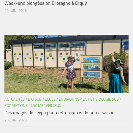
Week-end plongées en Bretagne à Erquy
25 JUIN, 2026
ACTUALITÉS
/
BIO SUB
/
ECOLE
/
ENVIRONNEMENT ET BIOLOGIE SUB
/
FORMATIONS
/
LAC MERVEILLEUX
Des images de l’expo photo et du repas de fin de saison
26 JUIN, 2023