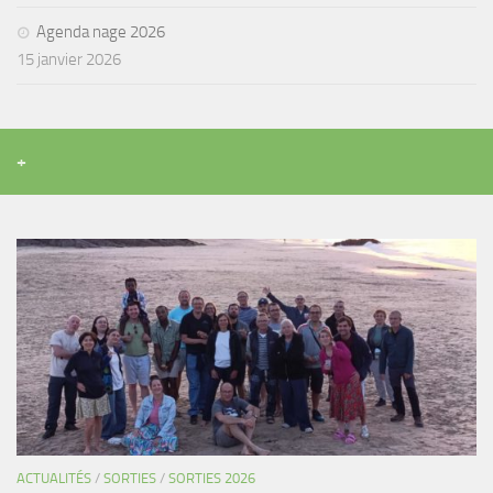
Agenda
Agenda nage 2026
15 janvier 2026
Les Palmes du Lac
Résultats Compétitions
MATERIEL
+
Section Matériel
Occasions
ACTUALITÉS
/
SORTIES
/
SORTIES 2026