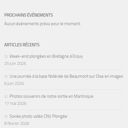
sorties 2017
Sorties 2016
PROCHAINS ÉVÈNEMENTS
Sorties 2015
Aucun évènements prévu pour le moment.
Sorties 2014
BIO SUB
ARTICLES RÉCENTS
Environnement et Biologie Sub
Week-end plongées en Bretagne à Erquy
Formations
25 juin 2026
Lac Merveilleux
Une journée à la base fédérale de Beaumont sur Oise en images
AUDIOVISUEL
6 juin 2026
Photo
Photos souvenirs de notre sortie en Martinique
Vidéo
17 mai 2026
Peinture
Soirée photo vidéo CNV Plongée
NAGE
8 février 2026
NAP / NEV