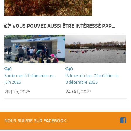
Plouf
ECOLE DE PLONGEE
VOUS POUVEZ AUSSI ÊTRE INTÉRESSÉ PAR...
Formations
Jeune plongeur
Plongeur N1
Plongeur N2
Plongeur N3
0
0
Sortie mer à Trébeurden en
Palmes du Lac : 21e édition le
Maintien des acquis
juin 2025
3 décembre 2023
Guide de palanquée N4
28 Juin, 2025
24 Oct, 2023
Initiateur
Moniteur Fédéral
Organisation
NOUS SUIVRE SUR FACEBOOK :
Responsables