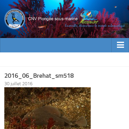
ACTUALITES
EVENEMENTS
2016_06_Brehat_sm518
INFOS CNV
30 juillet 2016
Bienvenue
Contacts
Documents utiles
Encadrement
Historique